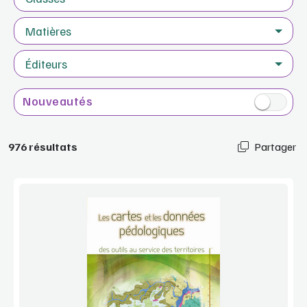
Matières
Éditeurs
Nouveautés
976 résultats
Partager
Voir la démo
Manuel complet