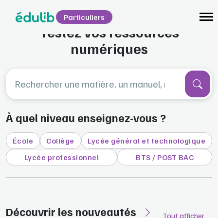
Aller à l'en-tête
Aller à la navigation
Aller au contenu principal
Aller au pied de page
Bibliothèque de démo
Particuliers
Testez vos ressources
numériques
Rechercher une matière, un manuel, numéro d’EAN, éditeur, etc...
À quel niveau enseignez-vous ?
École
Collège
Lycée général et technologique
Lycée professionnel
BTS / POST BAC
Découvrir les nouveautés
Tout afficher