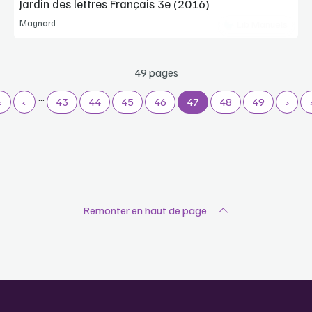
Jardin des lettres Français 3e (2016)
Magnard
Lib Manuels
49 pages
…
«
‹
43
44
45
46
47
48
49
›
Remonter en haut de page