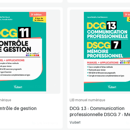
Voir la démo
Voir la démo
Manuel complet
Manuel complet
Commander l'article
Commander l'
mérique
LIB manuel numérique
trôle de gestion
DCG 13 : Communication
professionnelle DSCG 7 : M
professionnel
Vuibert
Lib Manuels