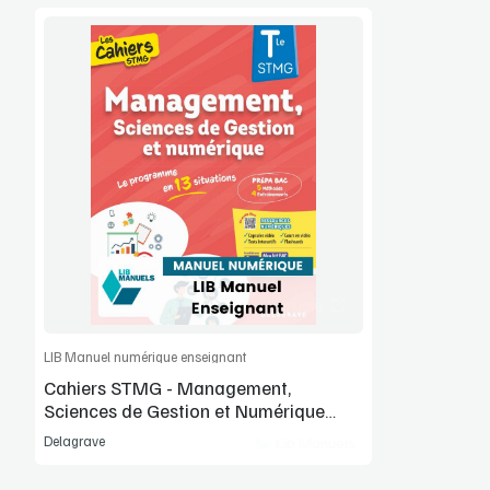
Voir la démo
Manuel complet
Commander l'article
LIB Manuel numérique enseignant
Cahiers STMG - Management,
Sciences de Gestion et Numérique
(MSGN) Tle STMG (2026)
Delagrave
Lib Manuels