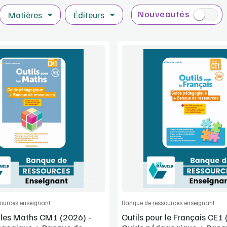
Nouveautés
Matières
Éditeurs
Voir la démo
Voir la démo
Extrait
Extrait
Commander l'article
Commander l'
ources enseignant
Banque de ressources enseignant
r les Maths CM1 (2026) -
Outils pour le Français CE1 