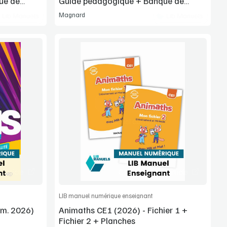
ue de
Guide pédagogique + Banque de
ressources
Magnard
Lib Manuels
Lib Manuels
Voir la démo
Manuel complet
article
Commander l'article
LIB manuel numérique enseignant
um. 2026)
Animaths CE1 (2026) - Fichier 1 +
Fichier 2 + Planches