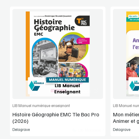
Voir la démo
Manuel complet
Commander l'article
LIB Manuel numérique enseignant
LIB Manuel num
Histoire Géographie EMC Tle Bac Pro
Mon métier
(2026)
Animer et 
Bloc 4 A - 
Delagrave
Delagrave
Lib Manuels