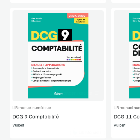
Voir la démo
Manuel complet
Commander l'article
LIB manuel numérique
LIB manuel nu
DCG 9 Comptabilité
DCG 11 Con
Vuibert
Vuibert
Lib Manuels