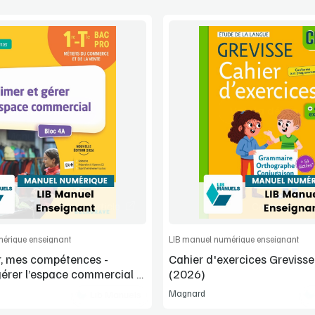
Voir la démo
Voir la démo
Manuel complet
Extrait
Commander l'article
Commander l'
érique enseignant
LIB manuel numérique enseignant
, mes compétences -
Cahier d'exercices Greviss
gérer l’espace commercial -
(2026)
1ère, Tle Bac Pro (2026)
Magnard
Lib Manuels