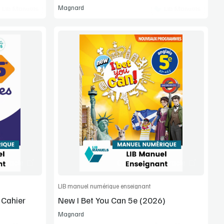
Magnard
Lib Manuels
Lib Manuels
Voir la démo
Manuel complet
article
Commander l'article
LIB manuel numérique enseignant
 Cahier
New I Bet You Can 5e (2026)
Magnard