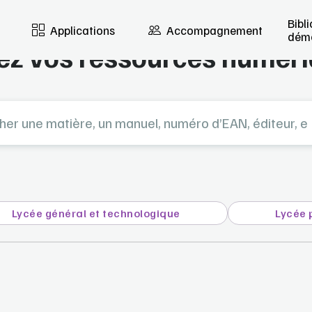
Bibl
Bibliothèque de démo
Applications
Accompagnement
dém
ez vos ressources numér
e matière, un manuel, numéro d’EAN, éditeur, etc...
Lycée général et technologique
Lycée 