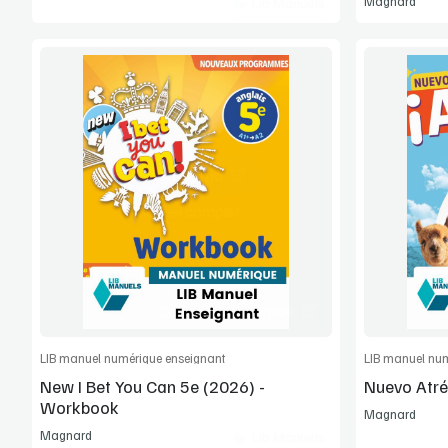
Magnard
Lib Manuels
Voir la démo
Manuel complet
Commander l'article
LIB manuel numérique enseignant
LIB manuel num
New I Bet You Can 5e (2026) -
Nuevo Atré
Workbook
Magnard
Magnard
Lib Manuels