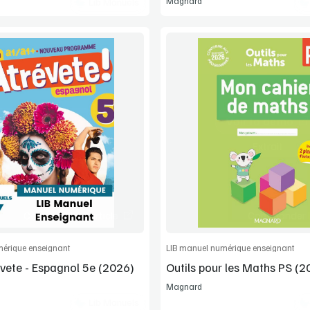
Magnard
Lib Manuels
Voir la démo
Voir la démo
Manuel complet
Extrait
Commander l'article
Commander l'
érique enseignant
LIB manuel numérique enseignant
vete - Espagnol 5e (2026)
Outils pour les Maths PS (2
Magnard
Lib Manuels