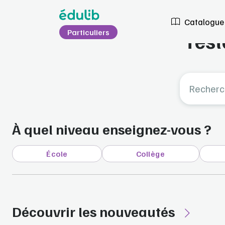
Aller à l'en-tête
Aller à la navigation
Aller au contenu principal
Aller au pied de page
Catalogue
Particuliers
Test
Rechercher un
À quel niveau enseignez-vous ?
École
Collège
Découvrir les nouveautés