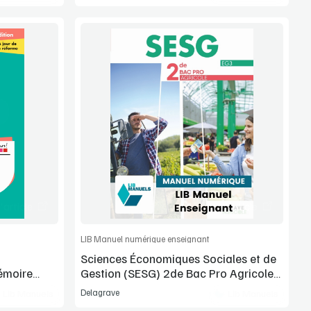
Voir la démo
Manuel complet
article
Commander l'article
LIB Manuel numérique enseignant
Sciences Économiques Sociales et de
émoire
Gestion (SESG) 2de Bac Pro Agricole
(2026)
Delagrave
Lib Manuels
Lib Manuels