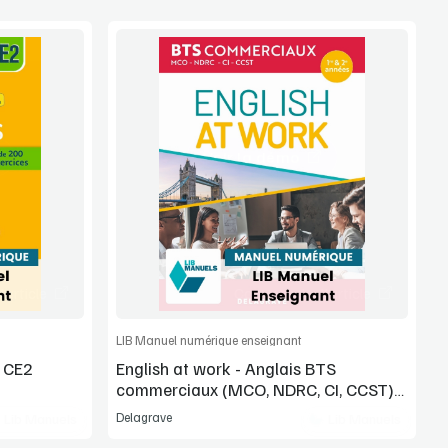
Voir la démo
Manuel complet
article
Commander l'article
LIB Manuel numérique enseignant
e CE2
English at work - Anglais BTS
commerciaux (MCO, NDRC, CI, CCST)
1re et 2e années (2026)
Delagrave
Lib Manuels
Lib Manuels