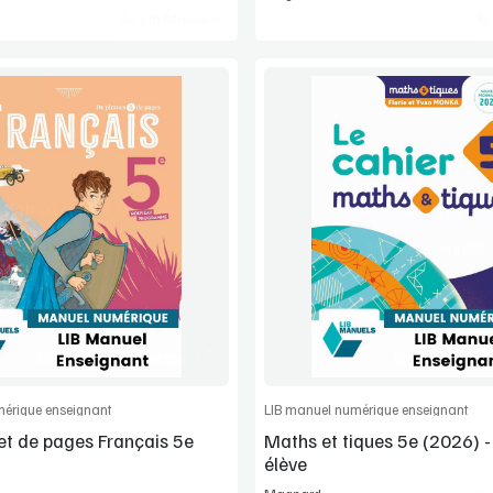
Lib Manuels
Voir la démo
Voir la démo
Manuel complet
Manuel complet
Commander l'article
Commander l'
érique enseignant
LIB manuel numérique enseignant
et de pages Français 5e
Maths et tiques 5e (2026) -
élève