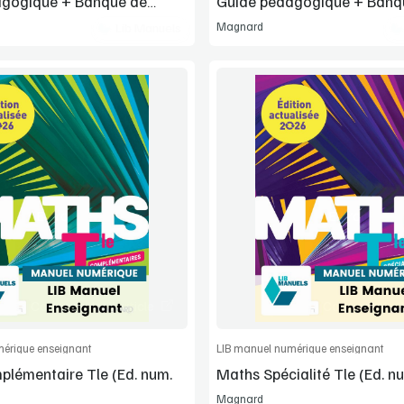
agogique + Banque de
Guide pédagogique + Banq
ressources
Magnard
Lib Manuels
Voir la démo
Voir la démo
Extrait
Extrait
Commander l'article
Commander l'
érique enseignant
LIB manuel numérique enseignant
lémentaire Tle (Ed. num.
Maths Spécialité Tle (Ed. n
Magnard