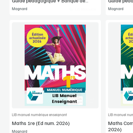
Guide pédagogique + Banque de
Guide péd
ressources
ressources
Magnard
Magnard
Lib Manuels
Voir la démo
Extrait
Commander l'article
LIB manuel numérique enseignant
LIB manuel num
Maths 1re (Ed num. 2026)
Maths Comp
2026)
Magnard