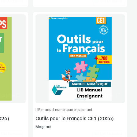
Lib Manuels
Lib Manuels
Voir la démo
Extrait
article
Commander l'article
LIB manuel numérique enseignant
026)
Outils pour le Français CE1 (2026)
Magnard
Lib Manuels
Lib Manuels