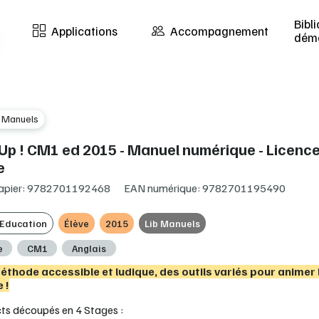
Bibl
Applications
Accompagnement
dém
b Manuels
Up ! CM1 ed 2015 - Manuel numérique - Licenc
e
apier: 9782701192468
EAN numérique: 9782701195490
 Education
Élève
2015
Lib Manuels
e
CM1
Anglais
éthode accessible et ludique, des outils variés pour animer 
 !
cts découpés en 4 Stages :