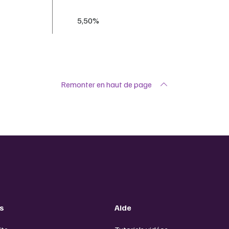
5,50%
Remonter en haut de page
s
Aide