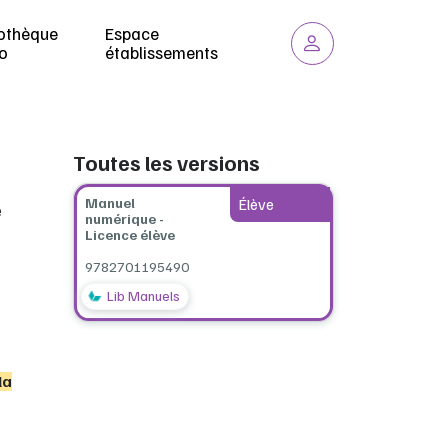
iothèque
Espace
o
établissements
Toutes les versions
Manuel
Élève
e
numérique -
Licence élève
9782701195490
Lib Manuels
la