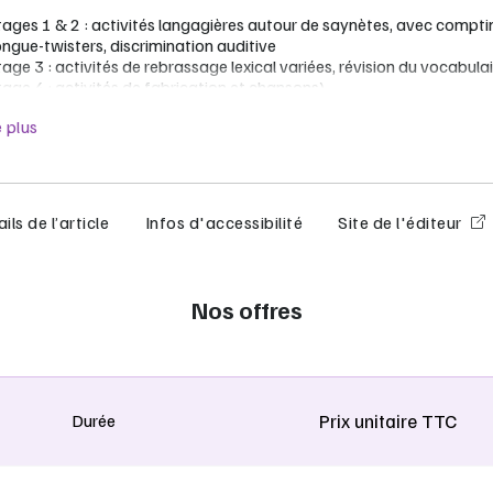
tages 1 & 2 : activités langagières autour de saynètes, avec compti
ongue-twisters, discrimination auditive
age 3 : activités de rebrassage lexical variées, révision du vocabula
tage 4 : activités de fabrication et chansons)
e moins
ges de civilisation en fin de manuel
e plus
urces complémentaires du manuel
:
s fichiers audio
ils de l’article
Infos d'accessibilité
Site de l'éditeur
es documents complémentaires
r l'enseignant
: 1 licence enseignant offerte pour 15 licences élèves
ées
Nos offres
vrez les manuels numériques Belin Education
otre manuel vidéoprojetable en classe
onsultable à tout moment et partout (une seule licence pour un accè
gne, en téléchargement sur ordinateur, tablette et export sur clé USB
Prix unitaire TTC
Durée
sage en ligne ou sans Internet
es ressources accessibles d’un clic