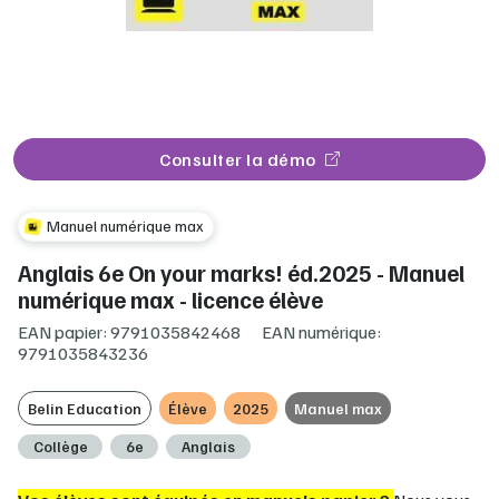
Consulter la démo
Manuel numérique max
Anglais 6e On your marks! éd.2025 - Manuel
numérique max - licence élève
EAN papier: 9791035842468
EAN numérique:
9791035843236
Belin Education
Élève
2025
Manuel max
Collège
6e
Anglais