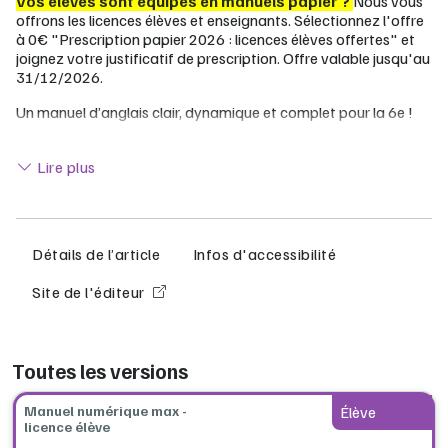
Vos élèves sont équipés en manuels papier ?
Nous vous
offrons les licences élèves et enseignants. Sélectionnez l'offre
à 0€ "Prescription papier 2026 : licences élèves offertes" et
joignez votre justificatif de prescription. Offre valable jusqu'au
31/12/2026.
Un manuel d’anglais clair, dynamique et complet pour la 6e !
Deux séquences au choix par axe : Pour s’adapter au
Lire moins
profil de chaque classe
année après année
.
Lire plus
Une
séquence de transition primaire-collège
pour
commencer l'année.
Des inter-séquences Boost your memory avec des
activités ludiques et thématiques avec G
enially
pour
Détails de l’article
Infos d'accessibilité
réviser en s’amusant
.
Des
docs authentiques ou proches de
Site de l'éditeur
l'authentique, actuels et accessibles et variés
, qui
sauront parler aux élèves tout en les ouvrant à de
nouvelles cultures.
Une méthode d
’enseignement explicite et efficace
Toutes les versions
avec des blocs d’apprentissage au fil de la leçon,
fléchés
par un code couleur : Lexique, Phonologie,
Manuel numérique max -
Élève
Grammaire et Culture
.
licence élève
Des pistes de différenciation, pour accompagner au