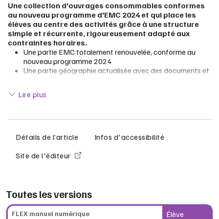
Une collection d'ouvrages consommables conformes
au nouveau programme d'EMC 2024 et qui place les
élèves au centre des activités grâce à une structure
simple et récurrente, rigoureusement adapté aux
contraintes horaires.
Une partie EMC totalement renouvelée, conforme au
nouveau programme 2024
Une partie géographie actualisée avec des documents et
des données chiffrées parfaitement à jour
Lire moins
Un ouvrage proposant une démarche active pour
Lire plus
exploiter le programme et en comprendre les enjeux
Les nombreuses ressources numériques (synthèses audio,
exercices interactifs, vidéos, documents en pdf, cartes
interactives, cours à télécharger) et les missions à réaliser
en groupe permettent des activités différenciées et
Détails de l’article
Infos d'accessibilité
collaboratives.
Des ressources numériques spéciales enseignant :
Site de l'éditeur
schémas animés, cours au format Word
Pour vous prescripteur numérique :
Offert !
Le manuel
numérique enseignant sous réserve d’une commande de
Toutes les versions
licences élèves
FLEX manuel numérique
Élève
Lib Manuels, le manuel numérique idéal pour la