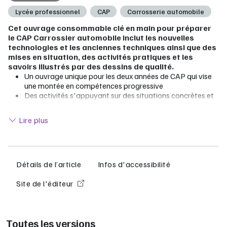
Lycée professionnel
CAP
Carrosserie automobile
Cet ouvrage consommable clé en main pour préparer
le CAP Carrossier automobile inclut les nouvelles
technologies et les anciennes techniques ainsi que des
mises en situation, des activités pratiques et les
savoirs illustrés par des dessins de qualité.
Un ouvrage unique pour les deux années de CAP qui vise
une montée en compétences progressive
Des activités s'appuyant sur des situations concrètes et
faisant appel aux savoirs associés
Lire moins
L'essentiel du chapitre résumé en schéma et
Lire plus
accompagné d'un QCM interactif pour retenir autrement
Des vidéos de gestes professionnels pour acquérir la
maîtrise dans la réparation des carrosseries
Des ressources numériques variées : vidéos, schéma,
documents, exercices interactifs
Détails de l’article
Infos d'accessibilité
Pour vous prescripteur numérique : Offert ! Le manuel
Site de l'éditeur
numérique enseignant sous réserve d’une commande de
licences élèves
Lib Manuels, le manuel numérique idéal pour la
Toutes les versions
vidéoprojection