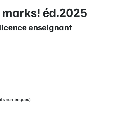
r marks! éd.2025
licence enseignant
its numériques)