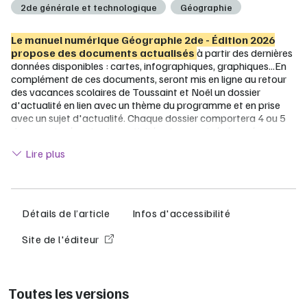
2de générale et technologique
Géographie
Le manuel numérique Géographie 2de - Édition 2026
propose des documents actualisés
à partir des dernières
données disponibles : cartes, infographiques, graphiques...En
complément de ces documents, seront mis en ligne au retour
des vacances scolaires de Toussaint et Noël un dossier
d'actualité en lien avec un thème du programme et en prise
avec un sujet d'actualité. Chaque dossier comportera 4 ou 5
documents récents, des activités et un corrigé réservé aux
Lire moins
enseignants.
Lire plus
Un manuel de géographie 2de entièrement actualisé et
renouvelé
De nouveaux documents récents
, notamment
des
Détails de l’article
Infos d'accessibilité
cartes et des infographies mises à jour
à partir des
dernières données disponibles.
Site de l'éditeur
De nouveaux dossiers en lien avec l’actualité
pour
intéresser les élèves (Avatar, le tourisme macabre, les
mégafeux…) et
de nouvelles études de cas
spécifiques à la France
.
Toutes les versions
De nouvelles activités
: des vidéos questionnées pour