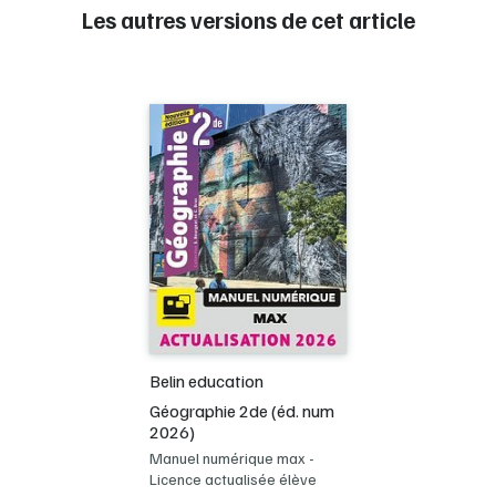
Les autres versions de cet article
Ressources complémentaires du manuel : p
lus de 200
ressources numériques à découvrir
32 vidéos de révision
36 cartes interactives
55 exercices interactifs
Plus de 60 vidéos et articles associés aux documents
Des fonds de schéma et de croquis à télécharger
Des sites à consulter, des vues satellites, des analyses
diachroniques…
Belin education
Géographie 2de (éd. num
2026)
Manuel numérique max -
Licence actualisée élève